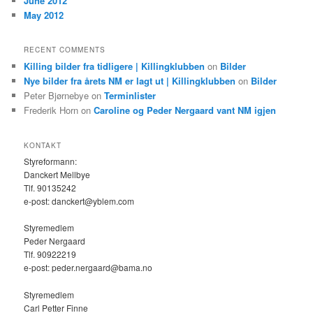
June 2012
May 2012
RECENT COMMENTS
Killing bilder fra tidligere | Killingklubben
on
Bilder
Nye bilder fra årets NM er lagt ut | Killingklubben
on
Bilder
Peter Bjørnebye
on
Terminlister
Frederik Horn
on
Caroline og Peder Nergaard vant NM igjen
KONTAKT
Styreformann:
Danckert Mellbye
Tlf. 90135242
e-post: danckert@yblem.com
Styremedlem
Peder Nergaard
Tlf. 90922219
e-post: peder.nergaard@bama.no
Styremedlem
Carl Petter Finne