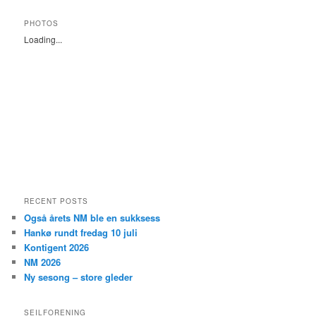
a
r
PHOTOS
c
Loading...
h
RECENT POSTS
Også årets NM ble en sukksess
Hankø rundt fredag 10 juli
Kontigent 2026
NM 2026
Ny sesong – store gleder
SEILFORENING